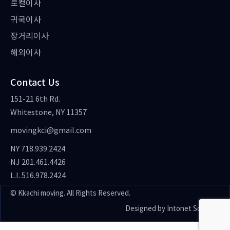
로컬이사
귀국이사
장거리이사
해외이사
Contact Us
151-21 6th Rd.
Whitestone, NY 11357
movingkci@gmail.com
NY 718.939.2424
NJ 201.461.4426
L.I. 516.978.2424
© Kkachi moving. All Rights Reserved.
Designed by
Intonet Solution